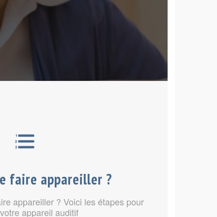
 faire appareiller ?
re appareiller ? Voici les étapes pour
votre appareil auditif