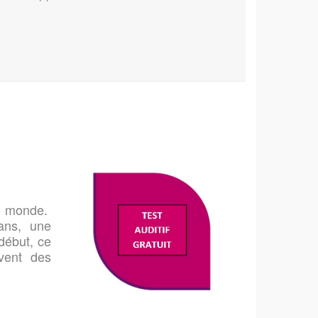
le monde.
ans, une
début, ce
vent des