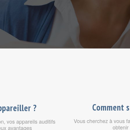
Comment se
ppareiller ?
Vous cherchez à vous fai
n, vos appareils auditifs
obtenir 
eux avantages