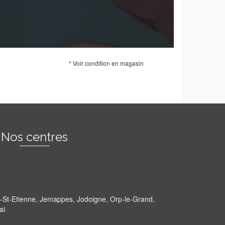
* Voir condition en magasin
Nos centres
rt-St-Etienne, Jemappes, Jodoigne, Orp-le-Grand,
nai